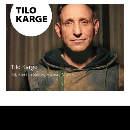
Tilo Karge
DJ
,
Electro Beats
,
House
,
Musik