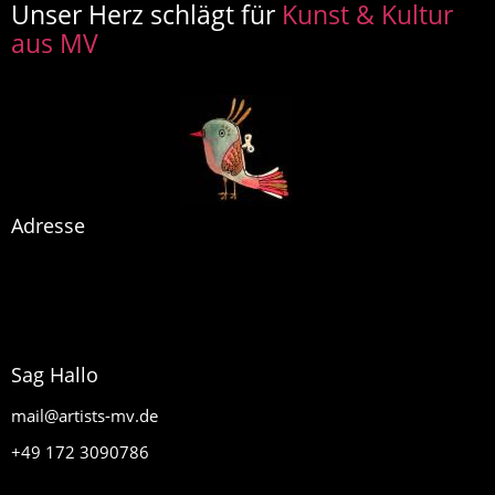
Unser Herz schlägt für
Kunst & Kultur
aus MV
Adresse
artists MV
Glasow 40
17159 Dargun
Sag Hallo
mail@artists-mv.de
+49 172 3090786