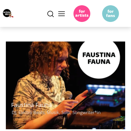
Faustina Fauna
DJ
,
Electro Beats
,
Musik
,
Solo
,
Songwriter*in