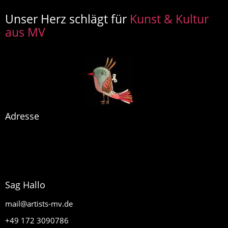
Unser Herz schlägt für
Kunst & Kultur
aus MV
Adresse
artists MV
Glasow 40
17159 Dargun
Sag Hallo
mail@artists-mv.de
+49 172 3090786