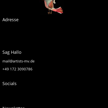
Adresse
artists MV
Glasow 40
17159 Dargun
Sag Hallo
mail@artists-mv.de
+49 172 3090786
Socials